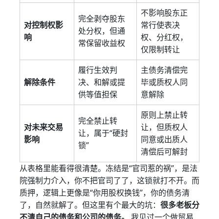
不影响股东正
完全剥夺股东
对控制权影
常行使表决
处分权，但通
响
权、分红权，
常保留收益权
仅限制转让
履行生效判
主债务清偿完
解除条件
决、和解或提
毕或质权人同
供等值担保
意解除
原则上禁止转
完全禁止转
对未来交易
让，但质权人
让，属于“硬封
影响
同意或出质人
锁”
清偿后可解封
从表格里能看得很清楚。冻结是“官司惹的祸”，是法
院强制力介入，你不把官司了了，这锁就打不开。而
质押，逻辑上更像是“你用股权换钱”，你的债务清
了，自然就解了。但这里有个最大的坑：
很多老板分
不清自己的债务和公司的债务。
我见过一个做贸易