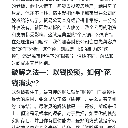
的老板，他个人借了一笔钱去投资房地产，结果房子
烂尾，他还不上钱，债主就把他手里那家贸易公司的
股权给冻结了。贸易公司本身经营得非常好，一分钱
外债没有，就因为老板的个人债务，整个公司的融资
和发展都受影响。这就是典型的“个人锅，公司背”。
在处理这类问题时，我们加喜财税公司会首先帮客户
做“定性”分析：这个锁，到底是司法强制力的“铁
锁”，还是民事担保下的“银锁”？ 性质不同，解法和
时间成本天差地别。
破解之法一：以钱换锁，如何“花
钱消灾”？
既然被锁住了，最直接的解法就是“解锁”。而被锁住
最大的原因，要么是欠了债（质押），要么是有了纠
纷（冻结）。最常见的解法就是——还钱。听起来很
土，但这是最根本的逻辑。对于质押，如果你的债务
实际存在，并且你有偿付能力，最好的方式就是拿转
让款或者自有资金去还清债务，然后解除质押。这个