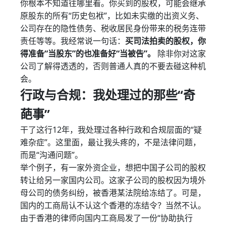
你根本不知道往哪里看。你买到的股权，可能会继承
原股东的所有“历史包袱”，比如未实缴的出资义务、
公司存在的隐性债务、税收居民身份带来的税务连带
责任等等。我经常说一句话：
买司法拍卖的股权，你
得准备“当股东”的也准备好“当被告”。
除非你对这家
公司了解得透透的，否则普通人真的不要去碰这种机
会。
行政与合规：我处理过的那些“奇
葩事”
干了这行12年，我处理过各种行政和合规层面的“疑
难杂症”。这里面，最让我头疼的，不是法律问题，
而是“沟通问题”。
举个例子，有一家外资企业，想把中国子公司的股权
转让给另一家国内公司。这家子公司的股权因为境外
母公司的债务纠纷，被香港某法院给冻结了。可是，
国内的工商局认不认这个香港的冻结令？当然不认。
由于香港的律师向国内工商局发了一份“协助执行