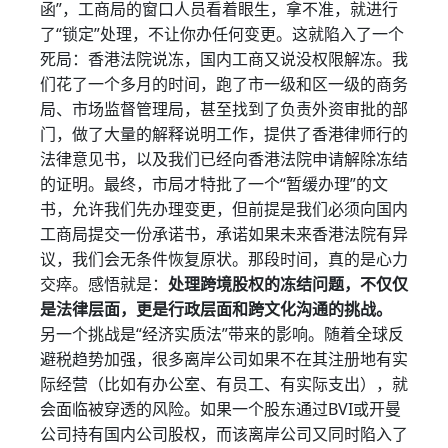
函”，工商局的窗口人员看着眼生，拿不准，就进行
了“锁定”处理，不让你办任何变更。这就陷入了一个
死局：香港法院说冻，国内工商又说没权限解冻。我
们花了一个多月的时间，跑了市一级和区一级的商务
局、市场监督管理局，甚至找到了负责外资审批的部
门，做了大量的解释说明工作，提供了香港律师行的
法律意见书，以及我们已经向香港法院申请解除冻结
的证明。最终，市局才特批了一个“暂缓办理”的文
书，允许我们先办理变更，但前提是我们必须向国内
工商局提交一份承诺书，承诺如果未来香港法院有异
议，我们会无条件恢复原状。那段时间，真的是心力
交瘁。感悟就是：
处理跨境股权的冻结问题，不仅仅
是法律层面，更是行政层面和跨文化沟通的挑战。
另一个挑战是“经济实质法”带来的影响。随着全球反
避税趋势加强，很多离岸公司如果不在其注册地有实
际经营（比如有办公室、有员工、有实际支出），就
会面临被穿透的风险。如果一个股东通过BVI或开曼
公司持有国内公司股权，而该离岸公司又同时陷入了