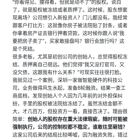
“你看得见、摸得着，但就是动不了”的股权。说白
了，就是股权被冻结或者质押了。这时候，股东想套
现离场？公司想引入新投资人？门儿都没有。我经常
跟客户打比方：这就像你房子被法院贴了封条，或者
你拿着房产证去银行押着贷款，这时候你跟人说“我
要把房子卖了”，买家敢接盘吗？银行会放行吗？这
是个死结。
很多老板，尤其是初创公司的创始人，总觉得股权冻
结、质押离自己很远。他们觉得“我又没打官司，又
没欠债，这跟我有什么关系？”可现实往往很打脸。
我就见过一个案例，深圳一家做智能硬件的科技公
司，业务做得风生水起，准备B轮融资。结果一查工
商底档，发现创始人个人因为几年前的对外担保纠
纷，手里的股权被法院给冻结了。虽然冻结金额不
大，才几百万，但投资方一看，直接否决了。理由很
简单：
创始人的股权存在重大法律瑕疵，随时可能被
强制执行，公司的控制权都不稳定，谁敢往里砸钱？
这家公司后来的结局比较唏嘘，因为融资失败，错过