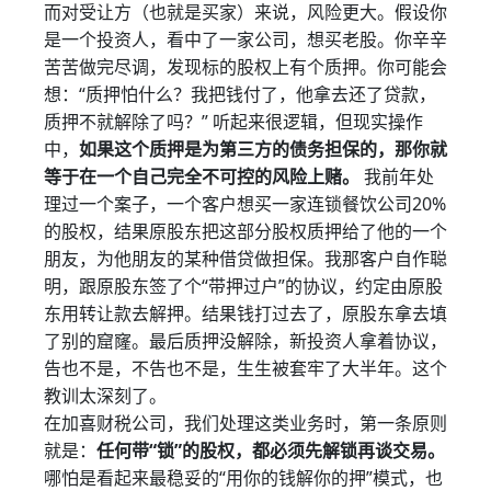
而对受让方（也就是买家）来说，风险更大。假设你
是一个投资人，看中了一家公司，想买老股。你辛辛
苦苦做完尽调，发现标的股权上有个质押。你可能会
想：“质押怕什么？我把钱付了，他拿去还了贷款，
质押不就解除了吗？” 听起来很逻辑，但现实操作
中，
如果这个质押是为第三方的债务担保的，那你就
等于在一个自己完全不可控的风险上赌。
我前年处
理过一个案子，一个客户想买一家连锁餐饮公司20%
的股权，结果原股东把这部分股权质押给了他的一个
朋友，为他朋友的某种借贷做担保。我那客户自作聪
明，跟原股东签了个“带押过户”的协议，约定由原股
东用转让款去解押。结果钱打过去了，原股东拿去填
了别的窟窿。最后质押没解除，新投资人拿着协议，
告也不是，不告也不是，生生被套牢了大半年。这个
教训太深刻了。
在加喜财税公司，我们处理这类业务时，第一条原则
就是：
任何带“锁”的股权，都必须先解锁再谈交易。
哪怕是看起来最稳妥的“用你的钱解你的押”模式，也