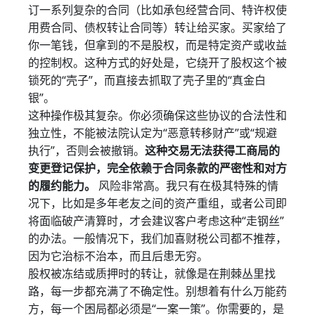
订一系列复杂的合同（比如承包经营合同、特许权使
用费合同、债权转让合同等）转让给买家。买家给了
你一笔钱，但拿到的不是股权，而是特定资产或收益
的控制权。这种方式的好处是，它绕开了股权这个被
锁死的“壳子”，而直接去抓取了壳子里的“真金白
银”。
这种操作极其复杂。你必须确保这些协议的合法性和
独立性，不能被法院认定为“恶意转移财产”或“规避
执行”，否则会被撤销。
这种交易无法获得工商局的
变更登记保护，完全依赖于合同条款的严密性和对方
的履约能力。
风险非常高。我只有在极其特殊的情
况下，比如是多年老友之间的资产重组，或者公司即
将面临破产清算时，才会建议客户考虑这种“走钢丝”
的办法。一般情况下，我们加喜财税公司都不推荐，
因为它治标不治本，而且后患无穷。
股权被冻结或质押时的转让，就像是在荆棘丛里找
路，每一步都充满了不确定性。别想着有什么万能药
方，每一个困局都必须是“一案一策”。你需要的，是