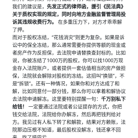
我们的建议是，
先发正式的律师函，援引《民法典》
关于质权实现的规定，同时向地方金融监督管理局投
诉其违规收费行为。
在多重压力下，对方才乖乖解
了押。
而对于股权冻结，“花钱消灾”则更为复杂。如果是诉
讼中的保全冻结，那么通常需要你提供等额的现金或
者房产作为反担保，去法院申请替换查封标的。比如
说，你被冻结了1000万的股权，你可以找1000万现
金存入法院账户，或者提供一套估值相当的房产做担
保，法院就会解除对股权的冻结。这招叫“换锁”，不
是“拆锁”。还有一种情况，如果你和对方达成了和
解，比如同意付一部分钱，那么你可以拿着和解协议
去法院申请解冻。这里要特别提醒一句：
千万别私下
给钱！
一定要通过法院或者公证提存的方式，你把
钱交给法院，法院给你办解冻，然后再把钱判给对
方。我见过有人私下转了和解款，结果对方赖账，法
院那边压根不知道，最后股权没解冻，钱还拿不回
来，吃了哑巴亏。