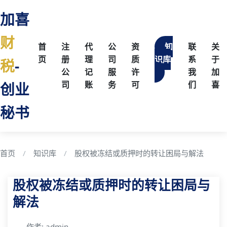
加喜
财
首
注
代
公
资
知
联
关
页
册
理
司
质
识库
系
于
税
-
公
记
服
许
我
加
创业
司
账
务
可
们
喜
秘书
首页
知识库
股权被冻结或质押时的转让困局与解法
股权被冻结或质押时的转让困局与
解法
作者: admin