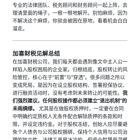
专业的法律团队、税务顾问和财务顾问一起上阵，去
理清里面的绳子，一根一根地解开。别怕麻烦，因为
不解决这个麻烦，你就会被困在原地，看着机会白白
溜走。
加喜财税见解总结
在加喜财税公司，我们每天都会遇到像文中主人公一
样陷入股权困局的企业家。归根结底，股权转让的风
险管控，核心在于“前置”与“穿透”。很多问题之所以
变成死局，是因为在设立股权结构、签署担保协议、
进行融资活动时，没有考虑到未来转让的可能性。
我
们强烈建议，任何股权操作都必须建立“退出机制”的
未雨绸缪。
尤其是在做股权质押时，一定要在合同
中明确约定质权人无条件配合解除质押的条款和时
限，并设定违约金。对于股权冻结，创始人应尽量避
免个人债务与公司股权捆绑，保持个人信用与公司治
理的独立性。法律工具是冰冷的，但商业智慧是温暖