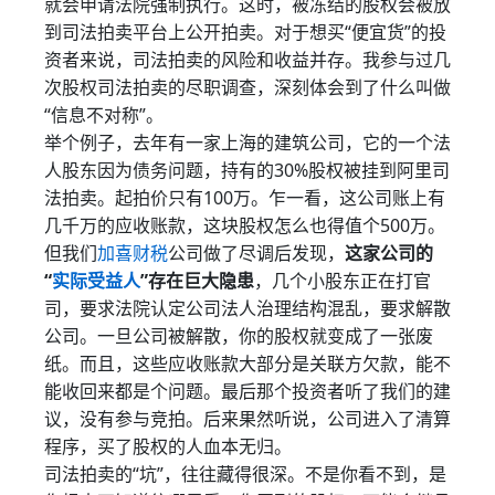
就会申请法院强制执行。这时，被冻结的股权会被放
到司法拍卖平台上公开拍卖。对于想买“便宜货”的投
资者来说，司法拍卖的风险和收益并存。我参与过几
次股权司法拍卖的尽职调查，深刻体会到了什么叫做
“信息不对称”。
举个例子，去年有一家上海的建筑公司，它的一个法
人股东因为债务问题，持有的30%股权被挂到阿里司
法拍卖。起拍价只有100万。乍一看，这公司账上有
几千万的应收账款，这块股权怎么也得值个500万。
但我们
加喜财税
公司做了尽调后发现，
这家公司的
“
实际受益人
”存在巨大隐患
，几个小股东正在打官
司，要求法院认定公司法人治理结构混乱，要求解散
公司。一旦公司被解散，你的股权就变成了一张废
纸。而且，这些应收账款大部分是关联方欠款，能不
能收回来都是个问题。最后那个投资者听了我们的建
议，没有参与竞拍。后来果然听说，公司进入了清算
程序，买了股权的人血本无归。
司法拍卖的“坑”，往往藏得很深。不是你看不到，是