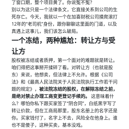
了窗口期，整个项目黄了。你说冤不冤？
别以为这只是一个法律条文，它直接关系到公司的生
死存亡。今天，我就以一个在加喜财税公司摸爬滚打
12年的“老司机”身份，跟你聊聊这里面的门道，以及
真遇上这事儿，我们该怎么破局。
一个冻结，两种尴尬：转让方与受
让方
股权被冻结或者质押，第一个面对的难题就是转让。
咱们得把这事掰开揉碎了看。对转让方（也就是股
东）来说，他想卖，但法律上不允许。根据《公司
法》和《最高人民法院关于人民法院执行工作若干问
题的规定》，
被法院冻结的股权，在解除冻结之前，
是绝对禁止办理工商变更登记手续的。
这意味着什
么？哪怕你私下跟买家签了“阴合同”，白纸黑字写了
转让价款，但在工商局那里，股东名册上的名字还是
你。买家钱付了，名字上不去，风险全在他身上。谁
也不是傻子，这种买卖，基本没戏。