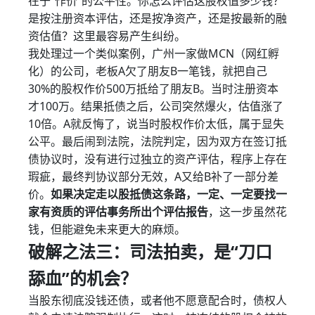
在于“作价”的公平性。你怎么评估这股权值多少钱？
是按注册资本评估，还是按净资产，还是按最新的融
资估值？这里最容易产生纠纷。
我处理过一个类似案例，广州一家做MCN（网红孵
化）的公司，老板A欠了朋友B一笔钱，就把自己
30%的股权作价500万抵给了朋友B。当时注册资本
才100万。结果抵债之后，公司突然爆火，估值涨了
10倍。A就反悔了，说当时股权作价太低，属于显失
公平。最后闹到法院，法院判定，因为双方在签订抵
债协议时，没有进行过独立的资产评估，程序上存在
瑕疵，最终判协议部分无效，A又给B补了一部分差
价。
如果决定走以股抵债这条路，一定、一定要找一
家有资质的评估事务所出个评估报告
，这一步虽然花
钱，但能避免未来更大的麻烦。
破解之法三：司法拍卖，是“刀口
舔血”的机会？
当股东彻底没钱还债，或者他不愿意配合时，债权人