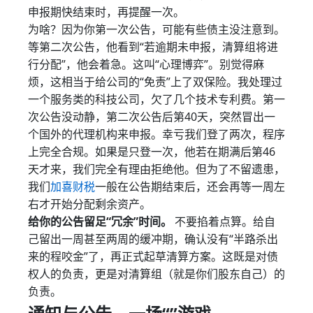
申报期快结束时，再提醒一次。
为啥？因为你第一次公告，可能有些债主没注意到。
等第二次公告，他看到“若逾期未申报，清算组将进
行分配”，他会着急。这叫“心理博弈”。别觉得麻
烦，这相当于给公司的“免责”上了双保险。我处理过
一个服务类的科技公司，欠了几个技术专利费。第一
次公告没动静，第二次公告后第40天，突然冒出一
个国外的代理机构来申报。幸亏我们登了两次，程序
上完全合规。如果是只登一次，他若在期满后第46
天才来，我们完全有理由拒绝他。但为了不留遗患，
我们
加喜财税
一般在公告期结束后，还会再等一周左
右才开始分配剩余资产。
给你的公告留足“冗余”时间。
不要掐着点算。给自
己留出一周甚至两周的缓冲期，确认没有“半路杀出
来的程咬金”了，再正式起草清算方案。这既是对债
权人的负责，更是对清算组（就是你们股东自己）的
负责。