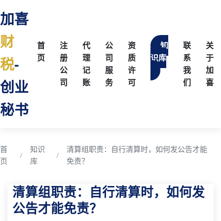
加喜
财
首
注
代
公
资
知
联
关
页
册
理
司
质
识库
系
于
税
-
公
记
服
许
我
加
创业
司
账
务
可
们
喜
秘书
首
知识
清算组职责：自行清算时，如何发公告才能
页
库
免责？
清算组职责：自行清算时，如何发
公告才能免责？