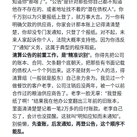
知道你“那啥了”。“公告”是针对那些你自己都不知道
他存不存在的、或者地址找不着的“潜在债权人”。你
千万别以为只要报纸上登了，就万事大吉。万一你有
明确欠款的供应商，你家会计那本账上记得清清楚
楚，你却没专门发通知，只登了个报纸。对不起，未
来人家起诉你个人，法院大概率支持他。因为你违反
了“通知”义务，这属于典型的程序瑕疵。
清算公告的前置工作，是“精准识别”
。你得先把公司
的账本、合同、欠条翻个底朝天，把那些有书面记载
的债权人一个个列出来。这不是财务一个人的活，得
清算组（一般就是股东）自己亲力亲为。我见过一个
做餐饮的客户老李，公司注销后没两年，被一个以前
合作过的粮油供应商告了。老李一脸无辜：“我登报
纸了啊！”结果我在他办公室翻出三年前的旧账本，
里面清清楚楚记着一笔2万多的应付账款。老李自己
忘了，会计也没提醒。这就叫“明知应知而未通知”。
别偷懒，
先查账，后发通知，再登公告，这个顺序不
能乱。