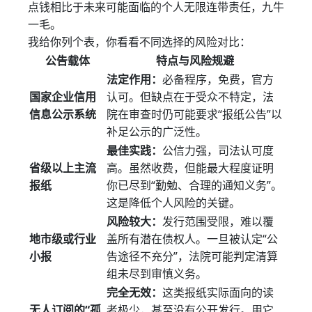
点钱相比于未来可能面临的个人无限连带责任，九牛
一毛。
我给你列个表，你看看不同选择的风险对比：
公告载体
特点与风险规避
法定作用：
必备程序，免费，官方
国家企业信用
认可。但缺点在于受众不特定，法
信息公示系统
院在审查时仍可能要求“报纸公告”以
补足公示的广泛性。
最佳实践：
公信力强，司法认可度
省级以上主流
高。虽然收费，但能最大程度证明
报纸
你已尽到“勤勉、合理的通知义务”。
这是降低个人风险的关键。
风险较大：
发行范围受限，难以覆
地市级或行业
盖所有潜在债权人。一旦被认定“公
小报
告途径不充分”，法院可能判定清算
组未尽到审慎义务。
完全无效：
这类报纸实际面向的读
无人订阅的“孤
者极少，甚至没有公开发行。用它