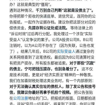
办？这就是典型的“僵局”。
遇到这种情况，
千万别自己判断“这就是没债主了”。
你得把那个拒收的快递底单、退信凭证，连同你的公
告报纸，一起作为证据存档。建议你把这部分对应的
偿债资金，
先提存到公证处或法院。
等待法律上的
“诉讼时效”过后再行分配。我处理过一个涉及“实际
受益人”认定争议的案子。公司A投资公司B，B公司
注销时，以为A公司不存在了（因为失联，公告也发
了）。结果几年后，B公司的
实际受益人
通过复杂的
关系网络查到了这笔债权。最后因为B公司清算时没
有把资产提存，所有股东都被追索。
对于那些“沉寂”
的债主，宁可把钱压提存，也别急着分了。
这不仅
是技术问题，更是对“经济实质法”精神的一种敬畏。
我们在加喜财税处理这类业务时，有一个内部原则：
对于无法确认真实住址的债权人，除了发公告和挂号
信，我建议你最好再拿手机拍个视频。
把公告张贴
在
公司注册
地址的门口，把报纸的版面、日期都拍进
去。这叫“穷尽一切手段”。将来到了法院，你可以理