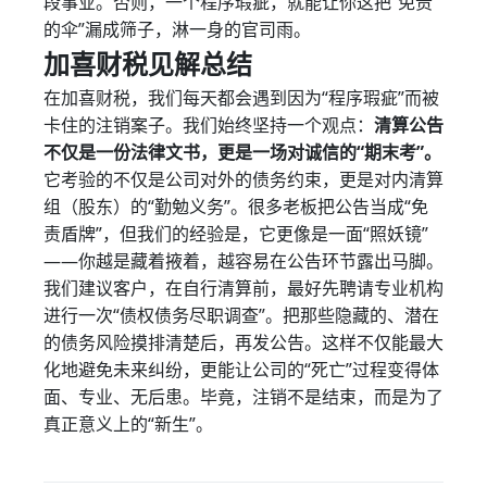
段事业。否则，一个程序瑕疵，就能让你这把“免责
的伞”漏成筛子，淋一身的官司雨。
加喜财税见解总结
在加喜财税，我们每天都会遇到因为“程序瑕疵”而被
卡住的注销案子。我们始终坚持一个观点：
清算公告
不仅是一份法律文书，更是一场对诚信的“期末考”。
它考验的不仅是公司对外的债务约束，更是对内清算
组（股东）的“勤勉义务”。很多老板把公告当成“免
责盾牌”，但我们的经验是，它更像是一面“照妖镜”
——你越是藏着掖着，越容易在公告环节露出马脚。
我们建议客户，在自行清算前，最好先聘请专业机构
进行一次“债权债务尽职调查”。把那些隐藏的、潜在
的债务风险摸排清楚后，再发公告。这样不仅能最大
化地避免未来纠纷，更能让公司的“死亡”过程变得体
面、专业、无后患。毕竟，注销不是结束，而是为了
真正意义上的“新生”。