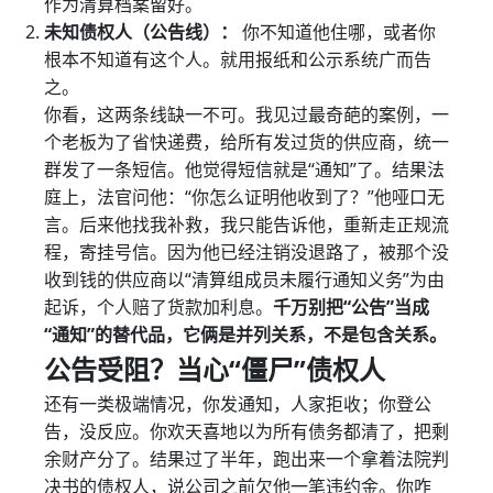
作为清算档案留好。
未知债权人（公告线）：
你不知道他住哪，或者你
根本不知道有这个人。就用报纸和公示系统广而告
之。
你看，这两条线缺一不可。我见过最奇葩的案例，一
个老板为了省快递费，给所有发过货的供应商，统一
群发了一条短信。他觉得短信就是“通知”了。结果法
庭上，法官问他：“你怎么证明他收到了？”他哑口无
言。后来他找我补救，我只能告诉他，重新走正规流
程，寄挂号信。因为他已经注销没退路了，被那个没
收到钱的供应商以“清算组成员未履行通知义务”为由
起诉，个人赔了货款加利息。
千万别把“公告”当成
“通知”的替代品，它俩是并列关系，不是包含关系。
公告受阻？当心“僵尸”债权人
还有一类极端情况，你发通知，人家拒收；你登公
告，没反应。你欢天喜地以为所有债务都清了，把剩
余财产分了。结果过了半年，跑出来一个拿着法院判
决书的债权人，说公司之前欠他一笔违约金。你咋