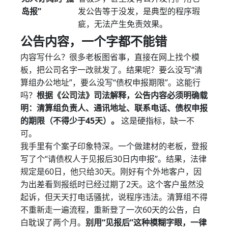
岛报”
发公告等于没发，是典型的程序瑕
疵，无法产生免责效果。
公告内容，一个字都不能错
内容写什么？很多老板图省事，直接在网上找个模
板，把公司名字一改就发了。结果呢？要么没写“清
算组办公地址”，要么没写“债权申报期限”。这能行
吗？
根据《公司法》司法解释，公告内容必须明确载
明：清算组负责人、通讯地址、联系电话、债权申报
的期限（不得少于45天）。
这是硬指标，缺一不
可。
我手里有个案子印象特深。一个做建材的老板，登报
写了个“请债权人于见报后30日内申报”。结果，法律
规定是60日，他只给30天。刚好有个外地客户，因
为出差看到报纸时已经过期了2天。这个客户虽然没
起诉，但天天打电话骚扰，说程序违法。清算组不得
不重新走一遍流程，重新登了一次60天的公告，白
白耽误了两个月。
别用“见报后”这种模糊字眼，一律