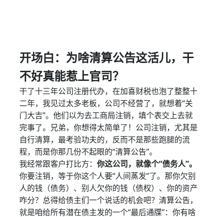
开场白：为啥清算公告这活儿，干
不好真能惹上官司？
干了十三年公司注册代办，在加喜财税也泡了整整十
二年，我见过太多老板，公司不经营了，就想着“关
门大吉”。他们以为去工商局注销，填个表交上去就
完事了。兄弟，你想得太简单了！公司注销，尤其是
自行清算，最考验功夫的，反而不是那些跑腿的流
程，而是你那几份不起眼的“清算公告”。
我经常跟客户打比方：
你这公司，就像个“债务人”。
你要注销，等于你这个人要“人间蒸发”了。那你欠别
人的钱（债务）、别人欠你的钱（债权）、你的资产
咋分？总得给债主们一个说话的机会吧？清算公告，
就是咱给所有潜在债主发的一个“最后通牒”：你有啥