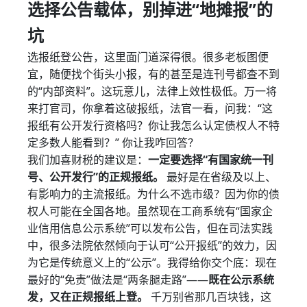
选择公告载体，别掉进“地摊报”的
坑
选报纸登公告，这里面门道深得很。很多老板图便
宜，随便找个街头小报，有的甚至是连刊号都查不到
的“内部资料”。这玩意儿，法律上效性极低。万一将
来打官司，你拿着这破报纸，法官一看，问我：“这
报纸有公开发行资格吗？你让我怎么认定债权人不特
定多数人能看到？” 你让我咋回答？
我们加喜财税的建议是：
一定要选择“有国家统一刊
号、公开发行”的正规报纸。
最好是在省级及以上、
有影响力的主流报纸。为什么不选市级？因为你的债
权人可能在全国各地。虽然现在工商系统有“国家企
业信用信息公示系统”可以发布公告，但在司法实践
中，很多法院依然倾向于认可“公开报纸”的效力，因
为它是传统意义上的“公示”。我得给你交个底：现在
最好的“免责”做法是“两条腿走路”——
既在公示系统
发，又在正规报纸上登。
千万别省那几百块钱，这