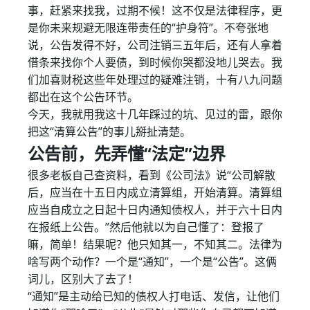
事，赶紧来找我，过期不候！这不仅是法律程序，更
是你未来规避无限连带责任的“护身符”。不夸张地
说，公告发得不好，公司注销三五年后，还有人拿着
借条来找你个人要债，到时候你哭都没地儿哭去。我
们加喜财税这些年处理过的疑难注销，十有八九问题
都出在这个公告环节。
今天，我就用我这十几年踩过的坑、见过的雷，跟你
把这“清算公告”的事儿掰扯清楚。
公告前，先弄懂“法定”边界
很多老板自己查资料，看到《公司法》说“公司解散
后，应当在十五日内成立清算组，开始清算。清算组
应当自成立之日起十日内通知债权人，并于六十日内
在报纸上公告。”然后他就以为自己懂了：登报了
嘛，简单！结果呢？他只知其一，不知其二。法律为
啥写两个动作？一个是“通知”，一个是“公告”。这俩
词儿，区别大了去了！
“通知”是主动给已知的债权人打电话、发信，让他们