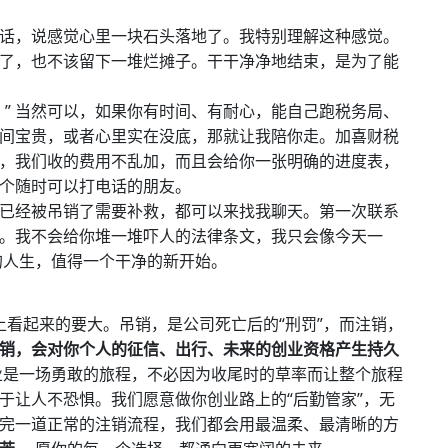
话，说感觉心里一块石头落地了。我特别理解这种感觉。
了，也不该留下一堆烂摊子。干干净净地结束，是为了能
？” 当然可以，如果你有时间、有耐心，能自己跑税务局、
间宝贵，或者心里实在没底，那就让我陪你走。加喜财税
，我们收的费用不乱加，而且会给你一张明确的进度表，
个随时可以打电话的朋友。
已经被吊销了需要补救，都可以来找我聊天。第一次联系
。我不会给你堆一堆吓人的法律条文，我只会像今天一
人生，值得一个干净的新开始。
面上看起来的要大。吊销，是公司死亡后的“刑罚”，而注销，
销，会对你个人的征信、出行、未来的创业资格产生持久
是一场勇敢的旅程，不必因为收尾时的草率而让整个旅程
于让人不恐惧。我们愿意做你创业路上的“后勤管家”，无
完一道正常的注销流程，我们都会用最温柔、最清晰的方