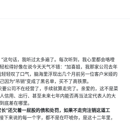
。”这句话，我听过太多遍了。每次听到，我心里都会咯噔
轻松得好像在说今天天气不错：“加喜姐，我那家公司去年
我轻轻叹了口气，脑海里浮现出几个月前另一位客户米娅的
己因为“吊销”变成了黑名单，买不了高铁票。
得只要公司不在经营了，手续就算走完了。亲爱的，这不是菜
人信用、出行、甚至未来七年内能否再当法定代表人的大
到底差在哪里。
“家长”还欠着一屁股的债和处罚，如果不走完注销这道工
接下来说的每一个字，都不是在吓唬你，是这十二年里，