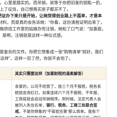
，心里是踏实的。而吊销，就等于你把旧家的钥匙一扔，
上了征信，自己想再买房子都买不了。
把证办下来只是开始，让她觉得创业路上不孤单，才是本
材料，而是真的会告诉她：“你看，这份清税证明出来了，
一位做烘焙工作室的姑娘办完注销，她松了口气说：“加喜姐，
了，是啊，注销就是这样一种仪式感。
是复杂的文件。你把它想象成一张“购物清单”就好，我们
要这样”，这样一目了然，你就不会怕了。
其实只需要这样（加喜财税的温柔解答）
亲爱的，公司不经营了，放三个月不报税，税务系
统就会亮红灯。如果连续六个月不报税、不年报，
工商局就会启动吊销程序。到时候，法定代表人会
被列入失信名单，
银行、税务、工商三处联合惩
戒
，不是你想象的“不管就完事”那么简单。我有个