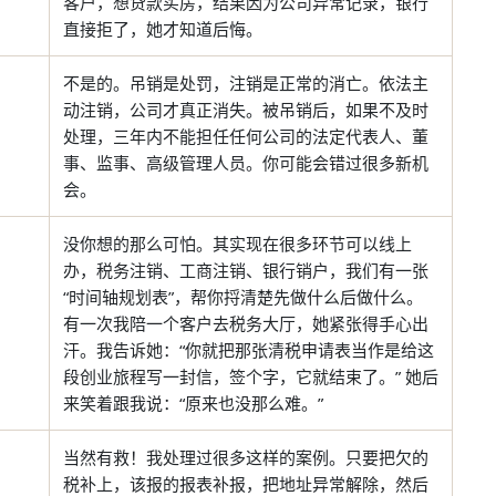
客户，想贷款买房，结果因为公司异常记录，银行
直接拒了，她才知道后悔。
不是的。吊销是处罚，注销是正常的消亡。依法主
动注销，公司才真正消失。被吊销后，如果不及时
处理，三年内不能担任任何公司的法定代表人、董
事、监事、高级管理人员。你可能会错过很多新机
会。
没你想的那么可怕。其实现在很多环节可以线上
办，税务注销、工商注销、银行销户，我们有一张
“时间轴规划表”，帮你捋清楚先做什么后做什么。
有一次我陪一个客户去税务大厅，她紧张得手心出
汗。我告诉她：“你就把那张清税申请表当作是给这
段创业旅程写一封信，签个字，它就结束了。” 她后
来笑着跟我说：“原来也没那么难。”
当然有救！我处理过很多这样的案例。只要把欠的
税补上，该报的报表补报，把地址异常解除，然后