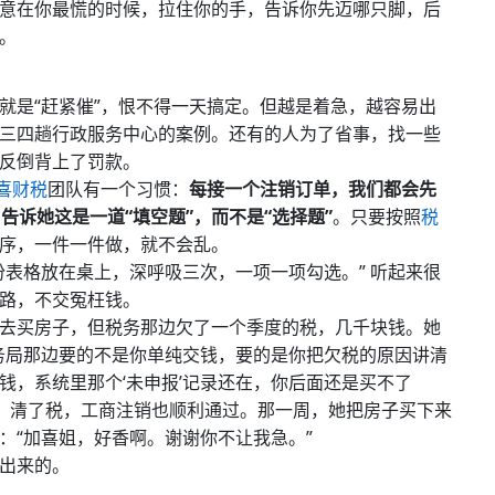
意在你最慌的时候，拉住你的手，告诉你先迈哪只脚，后
。
就是“赶紧催”，恨不得一天搞定。但越是着急，越容易出
三四趟行政服务中心的案例。还有的人为了省事，找一些
反倒背上了罚款。
喜财税
团队有一个习惯：
每接一个注销订单，我们都会先
告诉她这是一道“填空题”，而不是“选择题”
。只要按照
税
序，一件一件做，就不会乱。
份表格放在桌上，深呼吸三次，一项一项勾选。” 听起来很
路，不交冤枉钱。
去买房子，但税务那边欠了一个季度的税，几千块钱。她
务局那边要的不是你单纯交钱，要的是你把欠税的原因讲清
钱，系统里那个‘未申报’记录还在，你后面还是买不了
表，清了税，工商注销也顺利通过。那一周，她把房子买下来
：“加喜姐，好香啊。谢谢你不让我急。”
出来的。