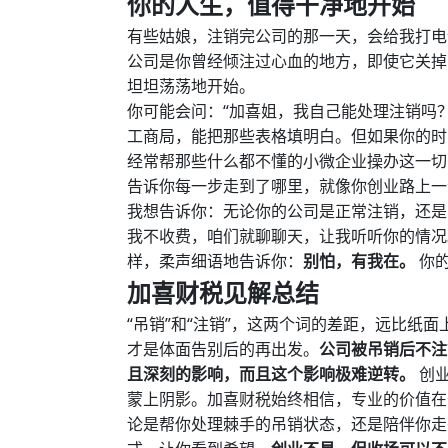
你的人生，值得干净地开始
有些姑娘，注销完公司的那一天，会给我打电
公司是你曾经倾注过心血的地方，即使它关掉
坦坦荡荡地开始。
你可能会问：“加喜姐，我自己能处理注销吗
工商局，能把那些表格填明白。但如果你的时
经常帮那些什么都不懂的小微企业操办这一切
告诉你每一步走到了哪里，就像你创业路上一
我想告诉你：无论你的公司是正常注销，还是
我不收费，咱们就聊聊天，让我听听你的情况
样，柔声细语地告诉你：
别怕，有我在。
你的
加喜财税见解总结
“吊销”和“注销”，这两个词的差距，远比纸
才是体面告别后的再出发。
公司被吊销后不注
且深刻的影响，而且这个影响极难逆转。
创业
蒙上阴影。加喜财税始终相信，专业的价值在
论是帮你处理棘手的吊销状态，还是陪伴你走