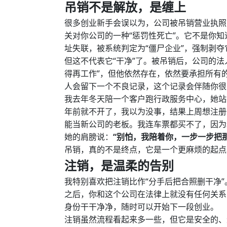
吊销不是解放，是缠上
很多创业新手会误以为，公司被吊销营业执照
关对你公司的一种“惩罚性死亡”。它不是你知
址失联，被系统判定为“僵尸企业”，强制剥夺
但这不代表它“干净”了。被吊销后，公司的
得再工作”，但他依然存在，依然要承担所有
人会留下一个不良记录，这个记录会伴随你很
我去年冬天陪一个客户跑行政服务中心，她站
年前就不开了，我以为没事，结果上周想注册
能当新公司的老板。我连车票都买不了，因为
她的肩膀说：
“别怕，我陪着你，一步一步把
吊销，真的不是终点，它是一个更麻烦的起点
注销，是温柔的告别
我特别喜欢把注销比作“分手后把合照删干净
之后，你和这个公司在法律上就没有任何关系
身份干干净净，随时可以开始下一段创业。
注销虽然流程看起来多一些，但它是安全的、