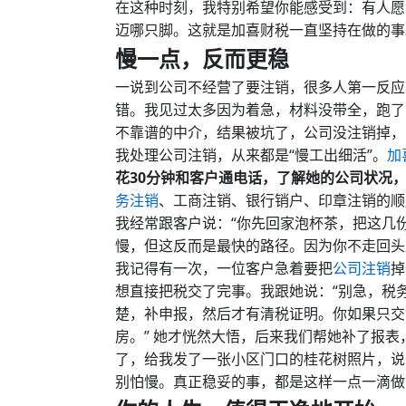
在这种时刻，我特别希望你能感受到：有人愿
迈哪只脚。这就是加喜财税一直坚持在做的事
慢一点，反而更稳
一说到公司不经营了要注销，很多人第一反应
错。我见过太多因为着急，材料没带全，跑了
不靠谱的中介，结果被坑了，公司没注销掉，
我处理公司注销，从来都是“慢工出细活”。
加
花30分钟和客户通电话，了解她的公司状况，
务注销
、工商注销、银行销户、印章注销的顺
我经常跟客户说：“你先回家泡杯茶，把这几
慢，但这反而是最快的路径。因为你不走回头
我记得有一次，一位客户急着要把
公司注销
掉
想直接把税交了完事。我跟她说：“别急，税
楚，补申报，然后才有清税证明。你如果只交
房。” 她才恍然大悟，后来我们帮她补了报
了，给我发了一张小区门口的桂花树照片，说
别怕慢。真正稳妥的事，都是这样一点一滴做