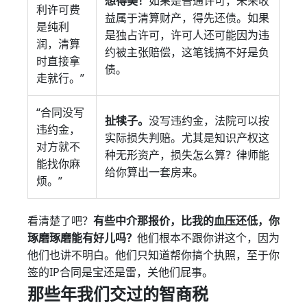
想得美！
如果是普通许可，未来收
利许可费
益属于清算财产，得先还债。如果
是纯利
是独占许可，许可人还可能因为违
润，清算
约被主张赔偿，这笔钱搞不好是负
时直接拿
债。
走就行。”
“合同没写
扯犊子。
没写违约金，法院可以按
违约金，
实际损失判赔。尤其是知识产权这
对方就不
种无形资产，损失怎么算？律师能
能找你麻
给你算出一套房来。
烦。”
看清楚了吧？
有些中介那报价，比我的血压还低，你
琢磨琢磨能有好儿吗？
他们根本不跟你讲这个，因为
他们也讲不明白。他们只知道帮你搞个执照，至于你
签的IP合同是宝还是雷，关他们屁事。
那些年我们交过的智商税