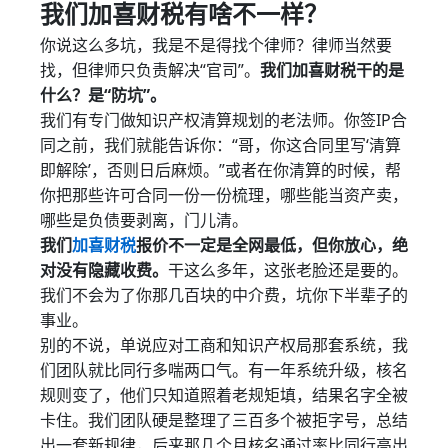
我们加喜财税有啥不一样？
你说这么多坑，我是不是得找个律师？律师当然要
找，但律师只负责解决“官司”。
我们加喜财税干的是
什么？是“防坑”。
我们有专门做知识产权清算规划的老法师。你签IP合
同之前，我们就能告诉你：“哥，你这合同里写‘清算
即解除’，否则日后麻烦。”或者在你清算的时候，帮
你把那些许可合同一份一份梳理，哪些能当资产卖，
哪些是负债要剥离，门儿清。
我们
加喜财税
报价不一定是全网最低，但你放心，绝
对没有隐藏收费。
干这么多年，这张老脸还是要的。
我们不会为了你那几百块的中介费，坑你下半辈子的
事业。
别的不说，单说应对工商和知识产权局那套系统，我
们团队就比同行多喘两口气。有一年系统升级，核名
规则变了，他们只知道照着老规矩填，结果名字全被
卡住。我们团队硬是整理了三百多个被拒字号，总结
出一套新规律，后来那几个月核名通过率比同行高出