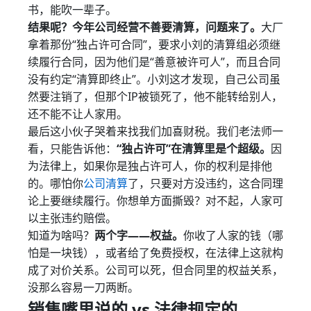
书，能吹一辈子。
结果呢？今年公司经营不善要清算，问题来了。
大厂
拿着那份“独占许可合同”，要求小刘的清算组必须继
续履行合同，因为他们是“善意被许可人”，而且合同
没有约定“清算即终止”。小刘这才发现，自己公司虽
然要注销了，但那个IP被锁死了，他不能转给别人，
还不能不让人家用。
最后这小伙子哭着来找我们加喜财税。我们老法师一
看，只能告诉他：
“独占许可”在清算里是个超级。
因
为法律上，如果你是独占许可人，你的权利是排他
的。哪怕你
公司清算
了，只要对方没违约，这合同理
论上要继续履行。你想单方面撕毁？对不起，人家可
以主张违约赔偿。
知道为啥吗？
两个字——权益。
你收了人家的钱（哪
怕是一块钱），或者给了免费授权，在法律上这就构
成了对价关系。公司可以死，但合同里的权益关系，
没那么容易一刀两断。
销售嘴里说的 vs 法律规定的