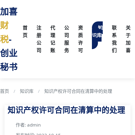
加喜
财
首
注
代
公
资
知
联
关
页
册
理
司
质
识库
系
于
税
-
公
记
服
许
我
加
创业
司
账
务
可
们
喜
秘书
首页
知识库
知识产权许可合同在清算中的处理
知识产权许可合同在清算中的处理
作者: admin