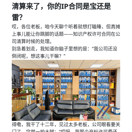
清算来了，你的IP合同是宝还是
雷？
哎，各位老板，咱今天聊个听着就想打瞌睡，但真摊
上事儿能让你跳脚的话题——知识产权许可合同在公
司清算时候的处理。
别急着划走，我知道你脑子里想的是：“我公司还没
倒闭呢，想这事儿干嘛？”
得嘞，我干了十二年，见过太多老板，公司眼看要关
门了，突然一拍大腿：“哎呀，我那个商标许可费还