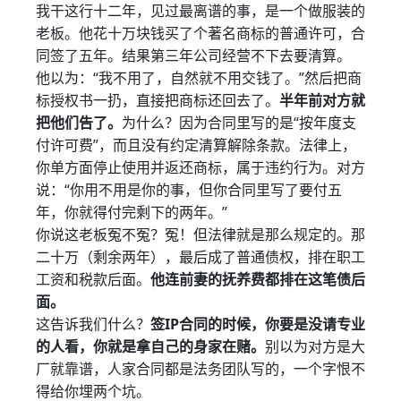
我干这行十二年，见过最离谱的事，是一个做服装的
老板。他花十万块钱买了个著名商标的普通许可，合
同签了五年。结果第三年公司经营不下去要清算。
他以为：“我不用了，自然就不用交钱了。”然后把商
标授权书一扔，直接把商标还回去了。
半年前对方就
把他们告了。
为什么？因为合同里写的是“按年度支
付许可费”，而且没有约定清算解除条款。法律上，
你单方面停止使用并返还商标，属于违约行为。对方
说：“你用不用是你的事，但你合同里写了要付五
年，你就得付完剩下的两年。”
你说这老板冤不冤？冤！但法律就是那么规定的。那
二十万（剩余两年），最后成了普通债权，排在职工
工资和税款后面。
他连前妻的抚养费都排在这笔债后
面。
这告诉我们什么？
签IP合同的时候，你要是没请专业
的人看，你就是拿自己的身家在赌。
别以为对方是大
厂就靠谱，人家合同都是法务团队写的，一个字恨不
得给你埋两个坑。