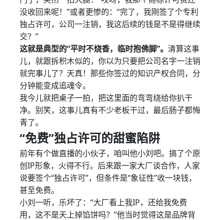
没收回来呢！”或者更惨的：“完了，我刚签了个专利
独占许可，公司一注销，我这后续的钱是不是得继续
交？”
这就是典型的“平时不烧香，临时抱佛脚”。
清算这事
儿，就跟拆积木似的，你以为只要把公司名字一注销
就完事儿了？天真！那些你签过的知识产权合同，分
分钟能变成追魂令。
我今儿就把桌子一拍，把这里面的弯弯绕给你扒干
净。别笑，这事儿真有不少老板干过，最后肠子都悔
青了。
“免费”独占许可的甜蜜陷阱
前年有个做直播的小伙子，咱叫他小刘吧。搞了个原
创IP形象，火得不行。后来跟一家大厂谈合作，人家
说要签个“独占许可”，但条件是“象征性”收一块钱，
甚至免费。
小刘一听，乐坏了：“大厂看上我IP，还给我免费
用，这不是天上掉馅饼吗？”他当时觉得这是品牌背