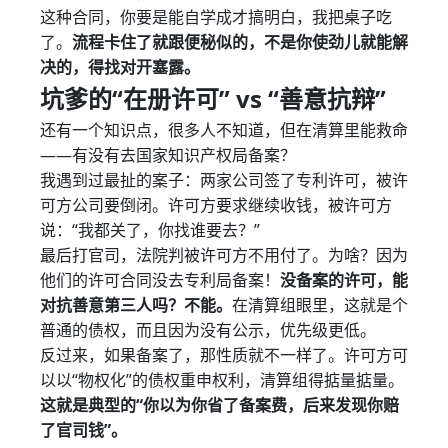
这种合同，你要是能自学成才搞明白，我把桌子吃
了。
流程卡住了就跟便秘似的，不是你使劲儿就能解
决的，得找对开塞露。
坑爹的“在册许可” vs “善意抗辩”
还有一个知识点，很多人不知道，但在清算里能救命
——有没有去国家知识产权局备案？
我遇到过最扯的案子：两家公司签了专利许可，被许
可方公司要倒闭。许可方要求继续收钱，被许可方
说：“我都关了，你找谁要去？”
最后打官司，法院判被许可方不用付了。为啥？因为
他们的许可合同没去专利局备案！
没备案的许可，能
对抗善意第三人吗？不能。
在清算组眼里，这就是个
普通的债权，而且因为没有公示，优先级更低。
反过来，如果备案了，那性质就不一样了。许可方可
以以“物权化”的债权重申权利，清算组得掂量掂量。
这就是典型的“你以为你省了备案费，后来发现你赔
了官司钱”。