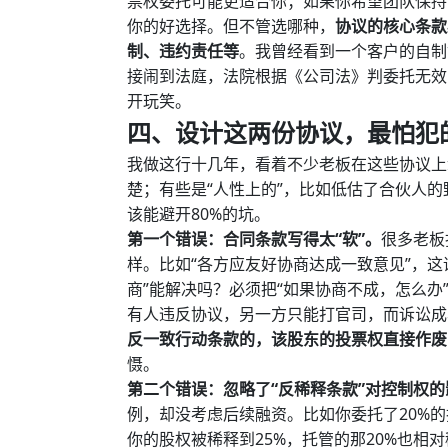
票权委托可能更适合你；如果你希望团队保持
你的好选择。但不管选哪种，
协议的核心条款
制、违约责任等
。我曾经看到一个客户的自制
接闹到法庭，法院根据《公司法》判委托无效
开玩笑。
四、设计这两份协议，最怕犯的
我做这行十几年，看着不少老板在这些协议上
楚；有些是“人性上的”，比如低估了合伙人的
该能避开80%的坑。
第一个错误：合同条款写得太“软”。
很多老板
样。比如“各方应友好协商达成一致意见”，这
商”能解决吗？必须把“如果协商不成，怎么办
有人违反协议，另一方只能打官司，而诉讼成
反一致行动条款的，该股东的投票权直接作废
慑。
第二个错误：忽略了“反稀释条款”对控制权的
例，却没考虑后续融资。比如你委托了20%的
你的股权被稀释到25%，托管的那20%也相