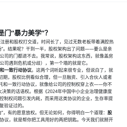
门“暴力美学”？
司注册和股权打交道，时间长了，见过无数老板带着满腔热
场”。结果呢？干到一半，股权架构出了问题——要么是亲
公司的门都进不去。我常说，股权架构这东西，就像盖房
公司遇到危机或分歧），第一个塌的就是它。
和一致行动协议
。这两个词听起来很专业，但说白了，就
业初期，股权比例看似合理，但一旦融资、引入合伙人或者
委托和一致行动协议，就像给公司的控制权穿上衣——你不
大决策的话语权。根据《2024年中国中小企业治理健康度
因控制权问题引发内耗，而采用这类协议的企业，生存率提
反复验证过的。
治”，有的愿意放权。但无论如何，你得明白一个道理：
股
协议，就是帮你把工具用好的两把钥匙。今天我们就掰开