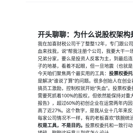
开头聊聊：为什么说股权架构是
我在加喜财税公司干了整整12年，专门跟公
血来找我，说“帮我注册个公司，我要大干一
兄弟分家，要么是投资人反客为主，到最后连
子的地基，看着不起眼，但一旦地震（也就是
今天咱们聚焦两个最实用的工具：
投票权委托
是解决“谁说了算”的问题。很多创始人在创
搞员工激励，控制权就开始“失血”。投票权
需要死抓着100%的股权，但依然能保持对重
报告》，超过60%的初创企业在运营两年内
高了近27%。这个数字，是我从业十几年来
每家公司情况不一样，有的老板喜欢“铁腕统
权是工具，不是目的。
投票权委托和一致行动
揉碎，聊聊这玩意儿到底怎么设计。