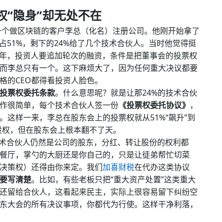
“隐身”却无处不在
帮一个做区块链的客户李总（化名）注册公司。他刚开始拿了
占51%，剩下的24%给了几个技术合伙人。当时他觉得挺
二年，投资人要追加轮次的融资，条件是把董事会的投票权
而李总只有一个。这下麻烦大了，因为任何重大决议都要
格的CEO都得看投资人脸色。
投票权委托条款
。什么意思呢？就是让那24%的技术合伙
作很简单，每个技术合伙人签一份
《投票权委托协议》
，
这样一来，李总在股东会上的投票权就从51%“飙升”到
%的股权，但在股东会上根本翻不了天。
术合伙人仍然是公司的股东，分红、转让股份的权利都
餐厅，掌勺的大厨还是你自己的，只是让徒弟帮忙切菜
决策权）还得由你来定。我们
加喜财税
在代办这类协议
要写清楚
。比如，有些老板只把“重大资产处置”这类重大
还留给合伙人，这看起来民主，实际上很容易留下纠纷空
东大会的所有决议事项，你都代为行使。这样干净利落，