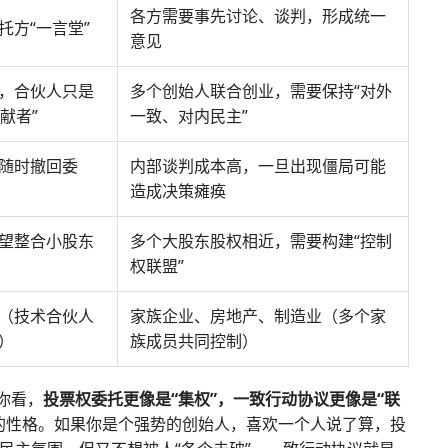
各方需要事先讨论、谈判，形成统一
托方“一言堂”
意见
，合伙人只是
多个创始人联合创业，需要保持“对外
献者”
一致、对内民主”
随时撤回委
内部谈判成本高，一旦出现僵局可能
造成决策瘫痪
望整合小股东
多个大股东股权相近，需要构建“控制
权联盟”
（技术合伙人
家族企业、房地产、制造业（多个家
）
族成员共同控制）
你看，
投票权委托更像是“集权”，一致行动协议更像是“联
的性格。如果你是个强势的创始人，喜欢一个人说了算，投