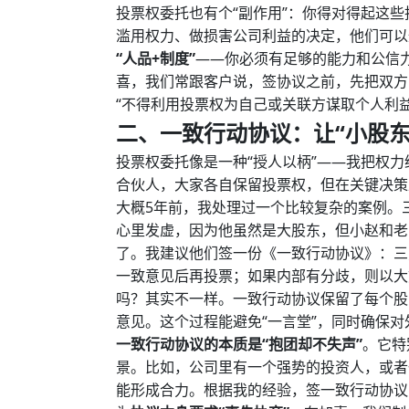
投票权委托也有个“副作用”：你得对得起这
滥用权力、做损害公司利益的决定，他们可以
“人品+制度”
——你必须有足够的能力和公信力
喜，我们常跟客户说，签协议之前，先把双方
“不得利用投票权为自己或关联方谋取个人利
二、一致行动协议：让“小股东
投票权委托像是一种“授人以柄”——我把权
合伙人，大家各自保留投票权，但在关键决策
大概5年前，我处理过一个比较复杂的案例。三
心里发虚，因为他虽然是大股东，但小赵和老
了。我建议他们签一份《一致行动协议》：三
一致意见后再投票；如果内部有分歧，则以大
吗？其实不一样。一致行动协议保留了每个股
意见。这个过程能避免“一言堂”，同时确保对
一致行动协议的本质是“抱团却不失声”
。它特
景。比如，公司里有一个强势的投资人，或者
能形成合力。根据我的经验，签一致行动协议