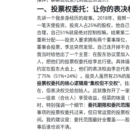
一、投票权委托：让你的表决权
先讲一个我亲身经历的故事。2018年，我
一笔天使投资，投资人占25%的股权，他自己
合理，自己51%就是绝对控制权嘛。结果第
重新分配——投资人要求拥有两个董事席位，
董事会投票，李总突然发现，自己连开掉不合
我当时给他出了一个主意：在股东协议里加入
人，把他们的投票权委托给李总行使。具体操
约定在股东大会上，他们的表决权由李总代表。
了75%（51%+24%）。投资人虽然有25
投票权委托的核心逻辑是“集权但不交权”
。技
在，但表决权交给创始人。这就像你开了一家
——徒弟（合伙人）享受收益，但菜的味道（
时，特别强调一个细节：
委托期限和委托范围
事项的投票权委托过来，但日常运营的投票权
间。我的建议是：委托范围最好全覆盖——股
事后谁也说不清。