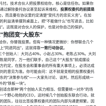
些托付。技术合伙人把投票权给你，核心是信任你。如果你
通过解除委托协议甚至起诉来维权。
投票权委托的前提是
，而且要在协议里约定清楚“受托方的忠实义务”。在加
的利益清单摆到桌面上，把“不能做什么”也写进去，比如
益”。这既是对合伙人的保护，也是对你自己的保护。
”抱团变“大股东”
力给你，你替我投票。但有一种情况更微妙：你想联合几个
上“同进同出”，这就得靠
一致行动协议
。
个创始人：大刘占40%，小赵占30%，老陈占30%。大刘
陈是同学，万一他们联手，自己这个“大股东”就成摆设
方约定，在股东会和董事会的所有重大事项上，必须达成
刘的意见为准。你可能会问：这不就是变相的投票权委托
东的“决策参与权”——大家先讨论、谈判，然后形成统一
外的“铁板一块”。
别适合那种“两个创始人实力相当、但需要统一对外”的场
一个野心勃勃的CEO，这时候几个创始股东联合行动，就
的团队，往往比签投票权委托的团队内部沟通更频繁，因