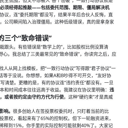
民主氛围，但又不想被人“各个击破”，一致行动协议就是
必须经得起推敲——包括委托范围、期限、僵局解决机
协议，连“委托期限”都没写，结果半年后合伙人反悔，直
，公司瞬间陷入治理僵局。这种低级错误，真的是拿身家
三个“致命错误”
栽跟头。有些错误是“数学上的”，比如股权比例没算清
野心。我总结了三类最常见的“致命错误”，你读完之后，应
找人从网上找模板，把“一致行动协议”写得跟“君子协议”一
话等于没说。你想想，如果A和B吵得不可开交，“友好协
”写清楚。更糟的是，有的协议连“违约责任”都没有。一旦
本和时间成本往往远高于收益。我建议在协议里明确：
违
，或者按约定由守约方代为行使
。这种“硬约束”才是真威
影响。
很多创始人在签投票权委托时，只盯着当前的比
投票权，看起来有了65%的控制权。但下一轮融资进来，
对稀释到15%，你手里的实际控制可能就剩40%了。大家记