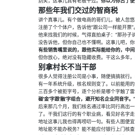
别笑，这事儿真有老板干过。
你以为你占了便
那些年我们交过的智商税
讲个真事儿。有个做电商的哥们儿，被人忽悠
注册了个个体户，告诉他“跟公司一样能开票
他来找我们的时候，气得直拍桌子：“那孙子说
没告诉他，但你自己也不懂啊。这事儿吧，你
有些销售嘴里说的，跟他实际能给你的，中间
但你放心，绝对没有隐藏收费。干这么多年，
别拿村长不当干部
很多人觉得注册公司是小事，随便搞搞就行。
有一年系统升级，核名规则变了。以前能用的
三百多个被拒字号，逐个分析是哪个字触了雷
碰‘金’字跟‘融’字组合，避开知名企业同音字。
后来那几个月，我们核名通过率比同行高出一
了。干我们这行的有个职业病，看见好名字走
地址这事儿我也得再唠叨一句。有些人图便宜
地址能不能办税务？能不能应付银行上门核查