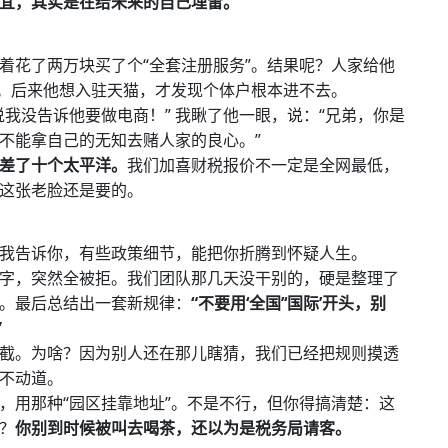
宜，其实是在给未来的自己埋雷。
着花了两万块买了个“全套注册服务”。结果呢？人家给他
”。后来他想入驻天猫，才发现个体户根本进不去。
我没告诉他要做电商！” 我瞅了他一眼，说：“兄弟，你是
不能拿自己的无知去赌人家的良心。”
差了十个太平洋。
我们加喜财税报价不一定是全网最低，
这张老脸还是要的。
我告诉你，有些政策细节，能把你折腾到怀疑人生。
字，突然全被拒。我们团队那几天没干别的，硬是整理了
。最后总结出一套新规律：
“不要用‘全国’‘国际’开头，别
”
截。为啥？因为别人还在那儿瞎猜，我们已经把规则摸透
不动道。
，用那种“园区挂靠地址”。不是不行，但你得搞清楚：这
？
你别到时候被叫去喝茶，还以为是税务局请客。