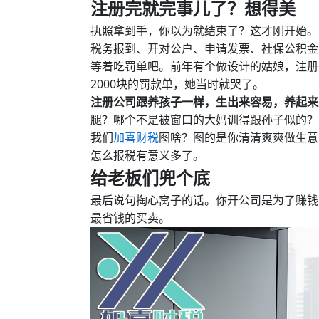
注册完就完事儿了？想得美
执照拿到手，你以为就结束了？这才刚开始。
税务报到、开对公户、申请发票、社保公积金
等着吃罚单吧。前年有个做设计的姑娘，注册
2000块的罚款单，她当时就哭了。
注册公司跟养孩子一样，生出来容易，养起来
腿？哪个不是被窗口的大妈训得跟孙子似的？
我们
加喜财税
图啥？图的是你清清爽爽做生意
怎么报税有意义多了。
给老板们兜个底
最后说句掏心窝子的话。你开公司是为了赚钱
最省钱的买卖。