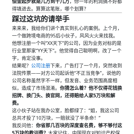
偿金起步就是几万到十几万
，你一年的利润搞不好都
得填进去。算算这笔账，哪个划算？
踩过这坑的请举手
来来来，我给你们讲个真实到扎心的案例。上个月，
一个做跨境电商的95后小伙子，风风火火来找我。
他想注册一个叫“XX天下”的公司，因为业务对标的是
行业里那家“YY天下”。他觉得自己聪明啊，改了一个
字，肯定没事。
结果呢？
公司注册
下来，广告打了一个月，突然收到
法院传票——对方公司起诉他“不正当竞争”，说他的
公司名称虽然字不一样，但发音、业务范围高度相
似，造成了市场混淆。
你猜怎么着？他不仅得花钱换
招牌、换门头、换官网，还得赔给人家5万块和解
费。
这小伙子站在我办公室，脸都绿了：“姐，我这公司
总共才投了10万块，一赔就没了半条命！”
我反问他：
你省那几百块的深度查名费，够不够付这
5万块的教训费？
大家记住，中国现在对知识产权保