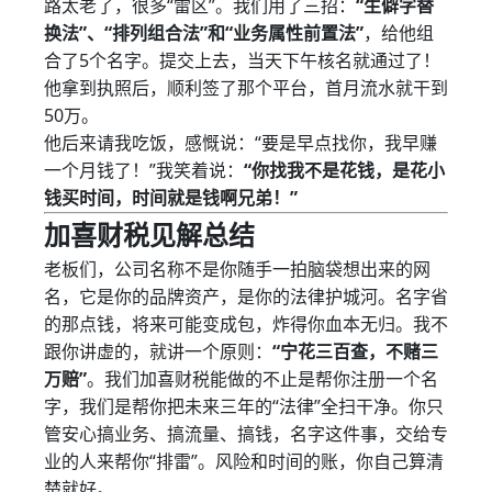
路太老了，很多“雷区”。我们用了三招：
“生僻字替
换法”、“排列组合法”和“业务属性前置法”
，给他组
合了5个名字。提交上去，当天下午核名就通过了！
他拿到执照后，顺利签了那个平台，首月流水就干到
50万。
他后来请我吃饭，感慨说：“要是早点找你，我早赚
一个月钱了！”我笑着说：
“你找我不是花钱，是花小
钱买时间，时间就是钱啊兄弟！”
加喜财税见解总结
老板们，公司名称不是你随手一拍脑袋想出来的网
名，它是你的品牌资产，是你的法律护城河。名字省
的那点钱，将来可能变成包，炸得你血本无归。我不
跟你讲虚的，就讲一个原则：
“宁花三百查，不赌三
万赔”
。我们加喜财税能做的不止是帮你注册一个名
字，我们是帮你把未来三年的“法律”全扫干净。你只
管安心搞业务、搞流量、搞钱，名字这件事，交给专
业的人来帮你“排雷”。风险和时间的账，你自己算清
楚就好。