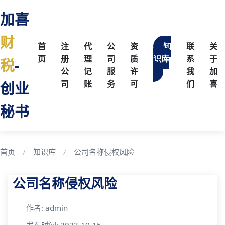
加喜
财
首
注
代
公
资
知
联
关
页
册
理
司
质
识库
系
于
税
-
公
记
服
许
我
加
创业
司
账
务
可
们
喜
秘书
首页
知识库
公司名称侵权风险
公司名称侵权风险
作者: admin