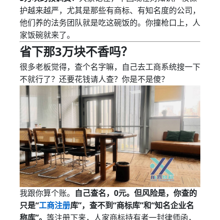
护越来越严，尤其是那些有商标、有知名度的公司，
他们养的法务团队就是吃这碗饭的。你撞枪口上，人
家饭碗就来了。
省下那3万块不香吗？
很多老板觉得，查个名字嘛，自己去工商系统搜一下
不就行了？还要花钱请人查？你是不是傻？
我跟你算个账。
自己查名，0元。但风险是，你查的
只是“
工商注册
库”，查不到“商标库”和“知名企业名
称库”。
等注册下来，人家商标持有者一封律师函，