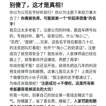
别傻了，这才是真相！
你以为公司名字好听就行？你以为注册下来就万事大
吉了？
你离被告席，可能就差一个“听起来很像”的名
字！
我见过太多老板了，注册公司的时候，跟选车牌号似
的，专挑好听、霸气、容易记的。什么“淘小二”、
“京西”、“度娘”……兄弟，这些名字背后都是几十亿
的法务团队盯着呢！你开个“淘小二的奶茶店”，注册
成功了就觉得安全了？我告诉你，人家律师函已经在
路上了，就等着你开店赚钱，养肥了再宰！
你说你冤不冤？店还没开张，就得先把这几年的利润
预支给律师当和解费。这事儿我见太多了！上周还有
个做餐饮的小伙子问我：“我注册的名字都通过了，
为啥还说我侵权？”
注册成功 ≠ 不侵权，这是所有新
老板最容易掉进去的大坑！
听我一句劝，别拿自己的创业第一笔钱去赌这个运
气。你赌赢了，省了查名费；赌输了，
人家罚款和赔