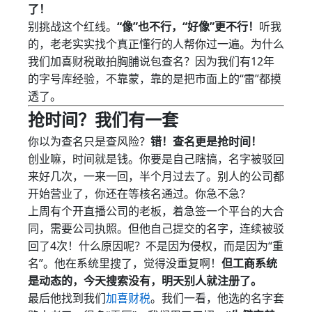
了！
别挑战这个红线。
“像”也不行，“好像”更不行！
听我
的，老老实实找个真正懂行的人帮你过一遍。为什么
我们加喜财税敢拍胸脯说包查名？因为我们有12年
的字号库经验，不靠蒙，靠的是把市面上的“雷”都摸
透了。
抢时间？我们有一套
你以为查名只是查风险？
错！查名更是抢时间！
创业嘛，时间就是钱。你要是自己瞎搞，名字被驳回
来好几次，一来一回，半个月过去了。别人的公司都
开始营业了，你还在等核名通过。你急不急？
上周有个开直播公司的老板，着急签一个平台的大合
同，需要公司执照。但他自己提交的名字，连续被驳
回了4次！什么原因呢？不是因为侵权，而是因为“重
名”。他在系统里搜了，觉得没重复啊！
但工商系统
是动态的，今天搜索没有，明天别人就注册了。
最后他找到我们
加喜财税
。我们一看，他选的名字套