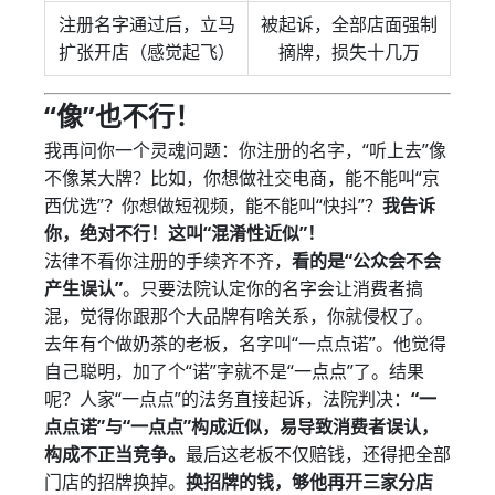
注册名字通过后，立马
被起诉，全部店面强制
扩张开店（感觉起飞）
摘牌，损失十几万
“像”也不行！
我再问你一个灵魂问题：你注册的名字，“听上去”像
不像某大牌？比如，你想做社交电商，能不能叫“京
西优选”？你想做短视频，能不能叫“快抖”？
我告诉
你，绝对不行！这叫“混淆性近似”！
法律不看你注册的手续齐不齐，
看的是“公众会不会
产生误认”
。只要法院认定你的名字会让消费者搞
混，觉得你跟那个大品牌有啥关系，你就侵权了。
去年有个做奶茶的老板，名字叫“一点点诺”。他觉得
自己聪明，加了个“诺”字就不是“一点点”了。结果
呢？人家“一点点”的法务直接起诉，法院判决：
“一
点点诺”与“一点点”构成近似，易导致消费者误认，
构成不正当竞争。
最后这老板不仅赔钱，还得把全部
门店的招牌换掉。
换招牌的钱，够他再开三家分店