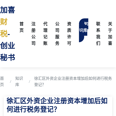
加喜
财
首
注
代
公
资
知
联
关
页
册
理
司
质
识库
系
于
税
-
公
记
服
许
我
加
创业
司
账
务
可
们
喜
秘书
首
知识
徐汇区外资企业注册资本增加后如何进行税务
页
库
登记？
徐汇区外资企业注册资本增加后如
何进行税务登记？