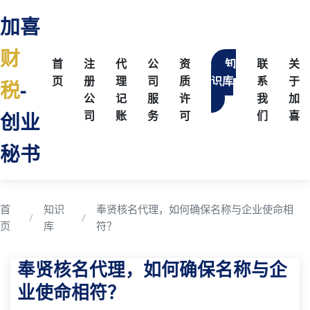
加喜
财
首
注
代
公
资
知
联
关
页
册
理
司
质
识库
系
于
税
-
公
记
服
许
我
加
创业
司
账
务
可
们
喜
秘书
首
知识
奉贤核名代理，如何确保名称与企业使命相
页
库
符？
奉贤核名代理，如何确保名称与企
业使命相符？