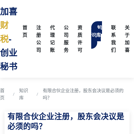
加喜
财
首
注
代
公
资
知
联
关
页
册
理
司
质
识库
系
于
税
-
公
记
服
许
我
加
创业
司
账
务
可
们
喜
秘书
首
知识
有限合伙企业注册，股东会决议是必须的
页
库
吗？
有限合伙企业注册，股东会决议是
必须的吗？