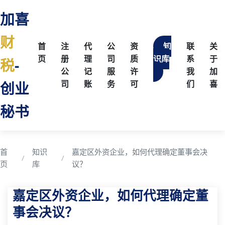
加喜
财
首
注
代
公
资
知
联
关
页
册
理
司
质
识库
系
于
税
-
公
记
服
许
我
加
创业
司
账
务
可
们
喜
秘书
首
知识
嘉定区外资企业，如何代理确定董事会决
页
库
议？
嘉定区外资企业，如何代理确定董
事会决议？